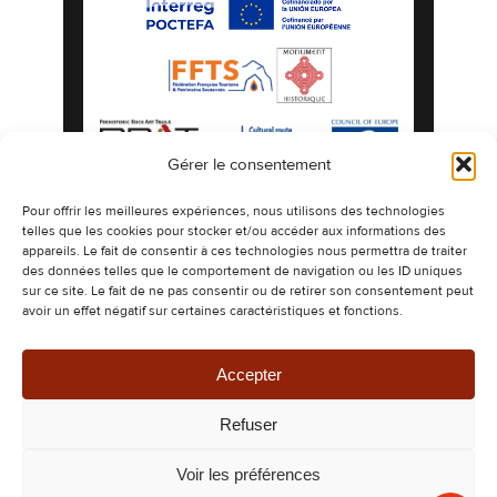
Gérer le consentement
Mentions légales
Politique de confidentialité
Pour offrir les meilleures expériences, nous utilisons des technologies
telles que les cookies pour stocker et/ou accéder aux informations des
Politique de cookies
Plan du site
appareils. Le fait de consentir à ces technologies nous permettra de traiter
©2026 Les Grottes préhistoriques de Gargas
des données telles que le comportement de navigation ou les ID uniques
espaces naturels authentiques ornés de
sur ce site. Le fait de ne pas consentir ou de retirer son consentement peut
dessins millénaires.
avoir un effet négatif sur certaines caractéristiques et fonctions.
Design & Développement -
CETIR
Ce site est protégé par reCAPTCHA. Les
règles de confidentialité
et les
conditions
d’utilisation
de Google s’appliquent.
Accepter
Refuser
Voir les préférences