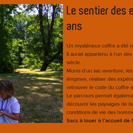
Le sentier des e
ans
Un mystérieux coffre a été 
Il aurait appartenu à l’un de
siècle.
Munis d’un sac-aventure, le
énigmes, réaliser des expér
retrouver le code du coffre e
Le parcours permet égaleme
découvrir les paysages de la P
conditions de vie des homme
Sacs à louer à l’accueil de