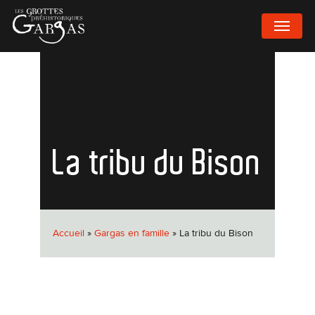
Passer
MENU
au
contenu
principal
La tribu du Bison
Accueil
»
Gargas en famille
»
La tribu du Bison