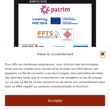
BAROUSSE.
Gérer le consentement
Mentions légales
Politique de confidentialité
Pour offrir les meilleures expériences, nous utilisons des technologies
telles que les cookies pour stocker et/ou accéder aux informations des
Politique de cookies
Plan du site
appareils. Le fait de consentir à ces technologies nous permettra de traiter
©2026 Les Grottes préhistoriques de Gargas
des données telles que le comportement de navigation ou les ID uniques
espaces naturels authentiques ornés de
sur ce site. Le fait de ne pas consentir ou de retirer son consentement peut
dessins millénaires.
avoir un effet négatif sur certaines caractéristiques et fonctions.
Design & Développement -
CETIR
Ce site est protégé par reCAPTCHA. Les
règles de confidentialité
et les
conditions
d’utilisation
de Google s’appliquent.
Accepter