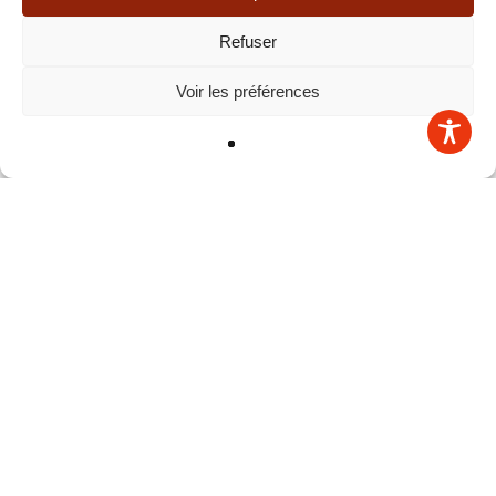
Refuser
Voir les préférences
Les grottes de
Gargas
Les grottes de Gargas sont
parmi les sites préhistoriques
authentiques les plus anciens
encore ouverts au public. À
vous de choisir votre visite,
classique ou spéciale.
DÉCOUVRIR