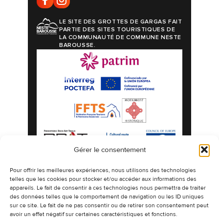
LE SITE DES GROTTES DE GARGAS FAIT
PARTIE DES SITES TOURISTIQUES DE
LA COMMUNAUTÉ DE COMMUNE NESTE
BAROUSSE.
Gérer le consentement
Mentions légales
Politique de confidentialité
Pour offrir les meilleures expériences, nous utilisons des technologies
telles que les cookies pour stocker et/ou accéder aux informations des
Politique de cookies
Plan du site
appareils. Le fait de consentir à ces technologies nous permettra de traiter
©2026 Les Grottes préhistoriques de Gargas
des données telles que le comportement de navigation ou les ID uniques
espaces naturels authentiques ornés de
sur ce site. Le fait de ne pas consentir ou de retirer son consentement peut
dessins millénaires.
avoir un effet négatif sur certaines caractéristiques et fonctions.
Design & Développement -
CETIR