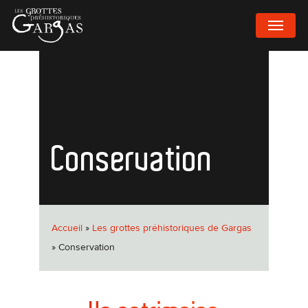
Passer
MENU
au
contenu
principal
Conservation
Accueil
»
Les grottes préhistoriques de Gargas
»
Conservation