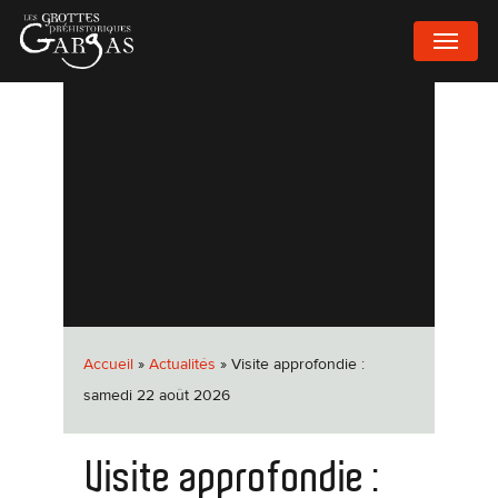
Passer
MENU
au
contenu
principal
Accueil
»
Actualités
»
Visite approfondie :
samedi 22 août 2026
Visite approfondie :