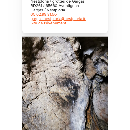
Nestploria / grottes de Gargas
RD261 / 65660 Aventignan
Gargas / Nestploria
05.62.98.81.50
gargas.nestploria@nestploria.fr
Site de l’évènement