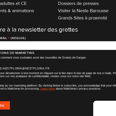
adultes et CE
Dossiers de presses
ts & animations
Visiter la Neste Barousse
Grands Sites à proximité
ire à la newsletter des grottes
*
MAIL
(REQUIS)
IONS DE MARKETING
ir comment vous souhaitez avoir des nouvelles de Grottes de Gargas:
S.NESTPLORIA@NESTPLORIA.FR
us désabonner à tout moment en cliquant sur le lien dans le bas de page de nos e-mails. Po
ions sur nos pratiques de confidentialité, rendez-vous sur notre site Web.
mp as our marketing platform. By clicking below to subscribe, you acknowledge that your in
rred to Mailchimp for processing.
Learn more
about Mailchimp’s privacy practices.