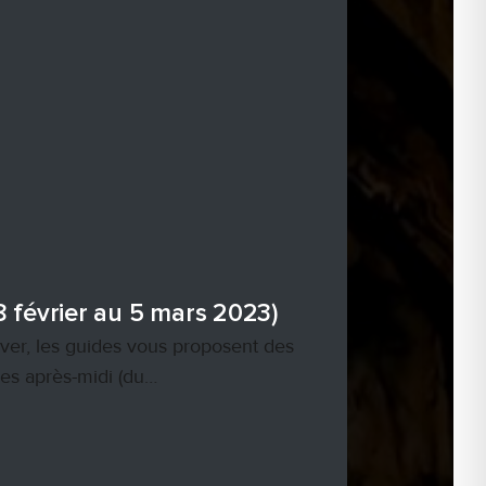
8 février au 5 mars 2023)
ver, les guides vous proposent des
les après-midi (du…