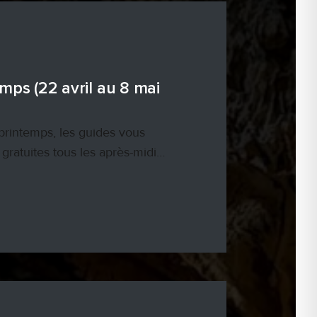
mps (22 avril au 8 mai
printemps, les guides vous
gratuites tous les après-midi…