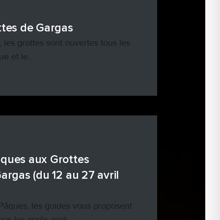
ttes de Gargas
 les grottes sont ouvertes tous les
que et le…
âques aux Grottes
argas (du 12 au 27 avril
Pâques, les guides vous proposent
tous les après-midi…