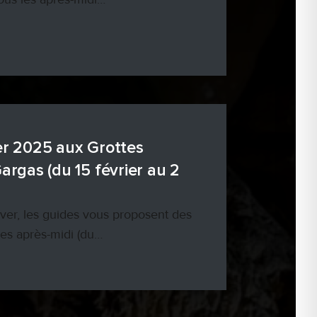
er 2025 aux Grottes
argas (du 15 février au 2
ver, les guides vous proposent des
les après-midi (du…