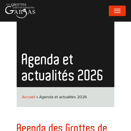
Passer
MENU
au
contenu
principal
Agenda et
actualités 2026
Accueil
»
Agenda et actualités 2026
Agenda des Grottes de