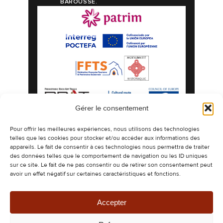
BAROUSSE.
Gérer le consentement
Mentions légales
Politique de confidentialité
Pour offrir les meilleures expériences, nous utilisons des technologies
telles que les cookies pour stocker et/ou accéder aux informations des
Politique de cookies
Plan du site
appareils. Le fait de consentir à ces technologies nous permettra de traiter
©2026 Les Grottes préhistoriques de Gargas
des données telles que le comportement de navigation ou les ID uniques
espaces naturels authentiques ornés de
sur ce site. Le fait de ne pas consentir ou de retirer son consentement peut
dessins millénaires.
avoir un effet négatif sur certaines caractéristiques et fonctions.
Design & Développement -
CETIR
Ce site est protégé par reCAPTCHA. Les
règles de confidentialité
et les
conditions
d’utilisation
de Google s’appliquent.
Accepter