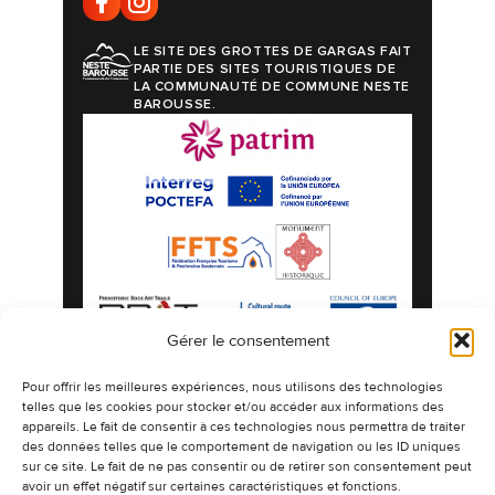
LE SITE DES GROTTES DE GARGAS FAIT
PARTIE DES SITES TOURISTIQUES DE
LA COMMUNAUTÉ DE COMMUNE NESTE
BAROUSSE.
Gérer le consentement
Mentions légales
Politique de confidentialité
Pour offrir les meilleures expériences, nous utilisons des technologies
telles que les cookies pour stocker et/ou accéder aux informations des
Politique de cookies
Plan du site
appareils. Le fait de consentir à ces technologies nous permettra de traiter
©2026 Les Grottes préhistoriques de Gargas
des données telles que le comportement de navigation ou les ID uniques
espaces naturels authentiques ornés de
sur ce site. Le fait de ne pas consentir ou de retirer son consentement peut
dessins millénaires.
avoir un effet négatif sur certaines caractéristiques et fonctions.
Design & Développement -
CETIR