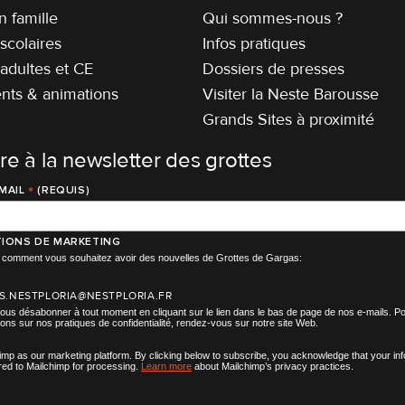
 famille
Qui sommes-nous ?
scolaires
Infos pratiques
adultes et CE
Dossiers de presses
ts & animations
Visiter la Neste Barousse
Grands Sites à proximité
ire à la newsletter des grottes
*
MAIL
(REQUIS)
IONS DE MARKETING
ir comment vous souhaitez avoir des nouvelles de Grottes de Gargas:
S.NESTPLORIA@NESTPLORIA.FR
us désabonner à tout moment en cliquant sur le lien dans le bas de page de nos e-mails. Po
ions sur nos pratiques de confidentialité, rendez-vous sur notre site Web.
mp as our marketing platform. By clicking below to subscribe, you acknowledge that your in
rred to Mailchimp for processing.
Learn more
about Mailchimp’s privacy practices.