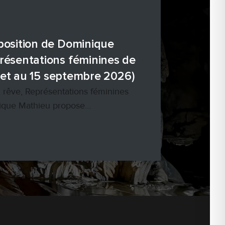
xposition de Dominique
présentations féminines de
illet au 15 septembre 2026)
n rêve, Représentations féminines
inique Mathieu propose…