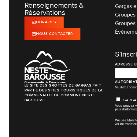
Renseignements &
Gargas en
Réservations
Groupes 
Groupes 
HORAIRES
Évènemen
NOUS CONTACTER
S’inscr
ADRESSE E
AUTORISAT
LE SITE DES GROTTES DE GARGAS FAIT
Veuillez chois
PARTIE DES SITES TOURISTIQUES DE LA
COMMUNAUTÉ DE COMMUNE NESTE
GARGA
BAROUSSE.
Vous pouvez vo
plus d’informat
We use Mailchi
will be transfe