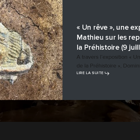
« Un rêve », une e
Mathieu sur les re
la Préhistoire (9 ju
A travers l’exposition « U
de la Préhistoire », Dom
LIRE LA SUITE