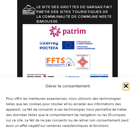
LE SITE DES GROTTES DE GARGAS FAIT
PARTIE DES SITES TOURISTIQUES DE
LA COMMUNAUTÉ DE COMMUNE NESTE
BAROUSSE.
Gérer le consentement
Mentions légales
Politique de confidentialité
Pour offrir les meilleures expériences, nous utilisons des technologies
telles que les cookies pour stocker et/ou accéder aux informations des
Politique de cookies
Plan du site
appareils. Le fait de consentir à ces technologies nous permettra de traiter
©2026 Les Grottes préhistoriques de Gargas
des données telles que le comportement de navigation ou les ID uniques
espaces naturels authentiques ornés de
sur ce site. Le fait de ne pas consentir ou de retirer son consentement peut
dessins millénaires.
avoir un effet négatif sur certaines caractéristiques et fonctions.
Design & Développement -
CETIR
Ce site est protégé par reCAPTCHA. Les