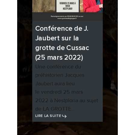
Conférence de J.
Jaubert sur la
grotte de Cussac
(25 mars 2022)
Une conférence du
préhistorien Jacques
Jaubert aura lieu
le vendredi 25 mars
2022 à Nestploria au sujet
de LA GROTTE…
LIRE LA SUITE