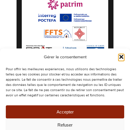
Gérer le consentement
Mentions légales
Politique de confidentialité
Pour offrir les meilleures expériences, nous utilisons des technologies
telles que les cookies pour stocker et/ou accéder aux informations des
Politique de cookies
Plan du site
appareils. Le fait de consentir à ces technologies nous permettra de traiter
©2026 Les Grottes préhistoriques de Gargas
des données telles que le comportement de navigation ou les ID uniques
espaces naturels authentiques ornés de
sur ce site. Le fait de ne pas consentir ou de retirer son consentement peut
dessins millénaires.
avoir un effet négatif sur certaines caractéristiques et fonctions.
Design & Développement -
CETIR
Ce site est protégé par reCAPTCHA. Les
règles de confidentialité
et les
conditions
d’utilisation
de Google s’appliquent.
Accepter
Refuser