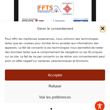
Gérer le consentement
Mentions légales
Politique de confidentialité
Pour offrir les meilleures expériences, nous utilisons des technologies
telles que les cookies pour stocker et/ou accéder aux informations des
Politique de cookies
Plan du site
appareils. Le fait de consentir à ces technologies nous permettra de traiter
©2026 Les Grottes préhistoriques de Gargas
des données telles que le comportement de navigation ou les ID uniques
espaces naturels authentiques ornés de
sur ce site. Le fait de ne pas consentir ou de retirer son consentement peut
dessins millénaires.
avoir un effet négatif sur certaines caractéristiques et fonctions.
Design & Développement -
CETIR
Ce site est protégé par reCAPTCHA. Les
règles de confidentialité
et les
conditions
d’utilisation
de Google s’appliquent.
Accepter
Refuser
Voir les préférences