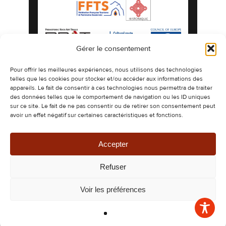
Gérer le consentement
Mentions légales
Politique de confidentialité
Pour offrir les meilleures expériences, nous utilisons des technologies
telles que les cookies pour stocker et/ou accéder aux informations des
Politique de cookies
Plan du site
appareils. Le fait de consentir à ces technologies nous permettra de traiter
©2026 Les Grottes préhistoriques de Gargas
des données telles que le comportement de navigation ou les ID uniques
espaces naturels authentiques ornés de
sur ce site. Le fait de ne pas consentir ou de retirer son consentement peut
dessins millénaires.
avoir un effet négatif sur certaines caractéristiques et fonctions.
Design & Développement -
CETIR
Ce site est protégé par reCAPTCHA. Les
règles de confidentialité
et les
conditions
d’utilisation
de Google s’appliquent.
Accepter
Refuser
Voir les préférences