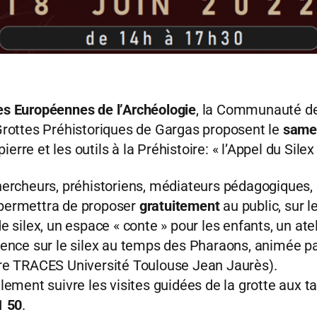
s Européennes de l’Archéologie
, la Communauté 
Grottes Préhistoriques de Gargas proposent le
samed
pierre et les outils à la Préhistoire: « l’Appel du Silex 
hercheurs, préhistoriens, médiateurs pédagogiques, 
permettra de proposer
gratuitement
au public, sur l
e silex, un espace « conte » pour les enfants, un ate
rence sur le silex au temps des Pharaons, animée p
ire TRACES Université Toulouse Jean Jaurès).
lement suivre les visites guidées de la grotte aux tar
1 50
.