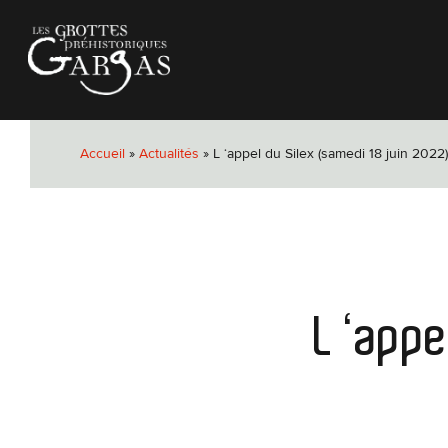
Passer
au
contenu
principal
Accueil
»
Actualités
»
L ‘appel du Silex (samedi 18 juin 2022)
L ‘appe